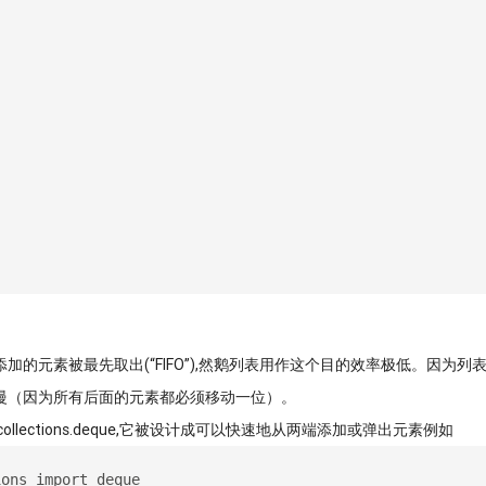
加的元素被最先取出(“FIFO”),然鹅列表用作这个目的效率极低。因为
慢（因为所有后面的元素都必须移动一位）。
llections.deque,它被设计成可以快速地从两端添加或弹出元素例如
ions import deque