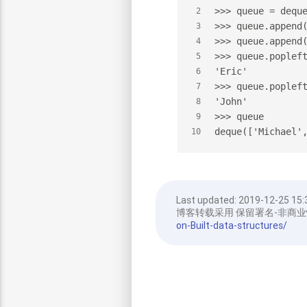
>>> queue = dequ
2
>>> queue.append
3
>>> queue.append
4
>>> queue.poplef
5
'Eric'
6
>>> queue.poplef
7
'John'
8
>>> queue       
9
deque(['Michael'
10
Last updated:
2019-12-25 15:
博客转载采用 保留署名-非商业
on-Built-data-structures/