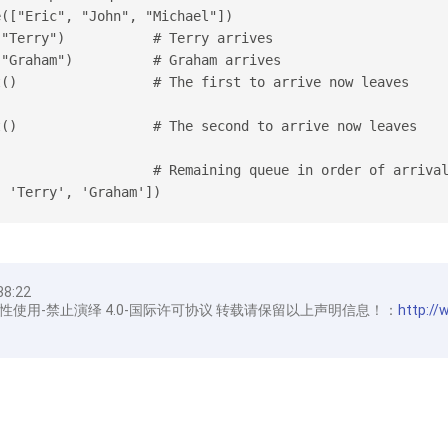
e(["Eric", "John", "Michael"])
("Terry")           # Terry arrives
("Graham")          # Graham arrives
t()                 # The first to arrive now leaves
t()                 # The second to arrive now leaves
                    # Remaining queue in order of arriva
, 'Terry', 'Graham'])
38:22
性使用-禁止演绎 4.0-国际许可协议 转载请保留以上声明信息！：
http://