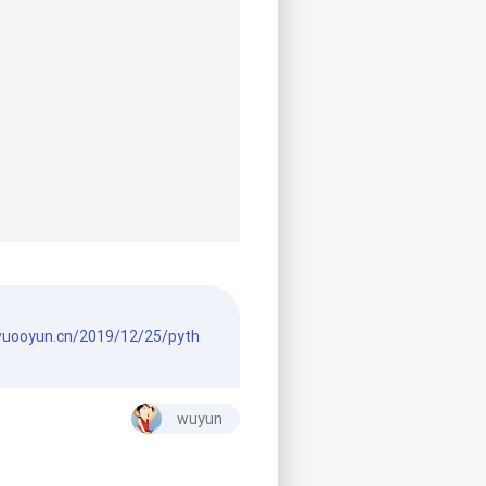
l
wuooyun.cn/2019/12/25/pyth
wuyun