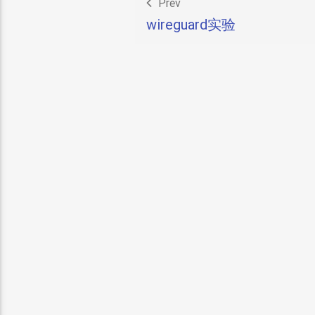
Prev
wireguard实验