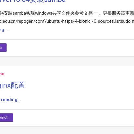
ver18.04安装samba实现windows共享文件夹参考文档 一、更换服务器
tc.edu.cn/repogen/conf/ubuntu-https-4-bionic -O sources.listsudo mv
g...
a
nx
nginx配置
reading...
emctl