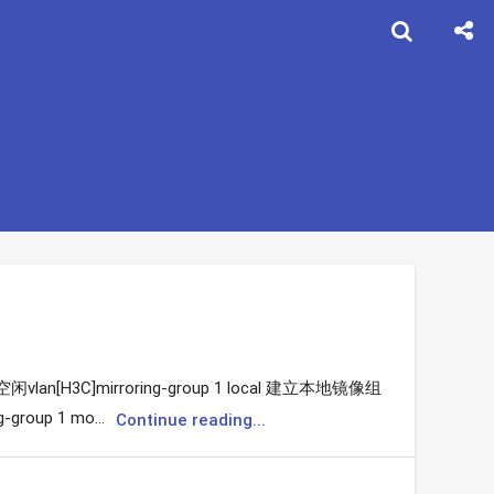
闲vlan[H3C]mirroring-group 1 local 建立本地镜像组
group 1 mo...
Continue reading...