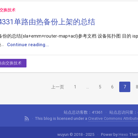
交换技术
o 4331单路由热备份上架的总结
份的总结(sla+emm+router-map+acl)参考文档 设备拓扑图 目的
..
Continue reading...
路由交换技术
上一页
1
…
5
6
7
站点总访客数：
41361
站点总访问量：
This blog is licensed under a
Creative Commons Attributio
wuyun © 2018 - 2025
Power by
Hexo
The