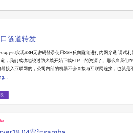
端口隧道转发
-copy-id实现SSH无密码登录使用SSH反向隧道进行内网穿透 调试利器
隧道，我们成功地绕过防火墙开始下载FTP上的资源了。那么当我们
器接入互联网的，公司内部的机器不会直接与互联网连接，也就是不能通
g...
发
ba
erver18.04安装samba