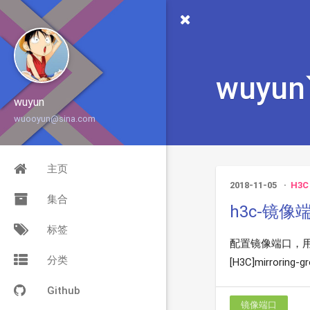
wuyun`
wuyun
wuooyun@sina.com
主页
2018-11-05
H3C
集合
h3c-镜像
标签
配置镜像端口，用于抓包排错
分类
[H3C]mirroring
Github
镜像端口