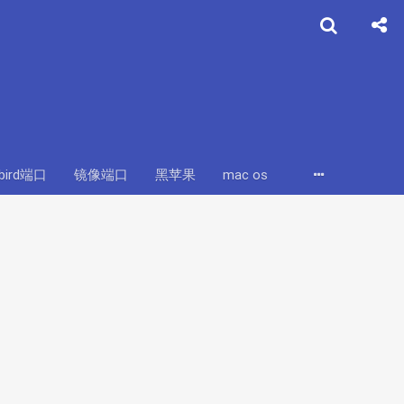
ybird端口
镜像端口
黑苹果
mac os
hackintosh
华