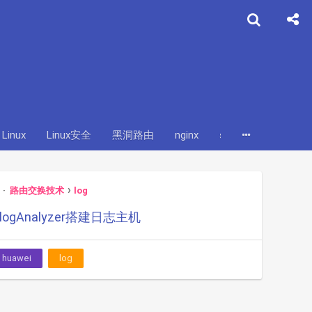
Linux
Linux安全
黑洞路由
nginx
systemctl
线路
路由交换技术
log
g+logAnalyzer搭建日志主机
huawei
log