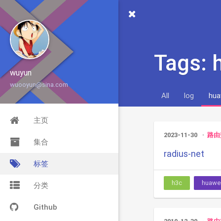
Tags: 
wuyun
wuooyun@sina.com
All
log
hua
主页
2023-11-30
路由
集合
radius-net
标签
h3c
huawe
分类
Github