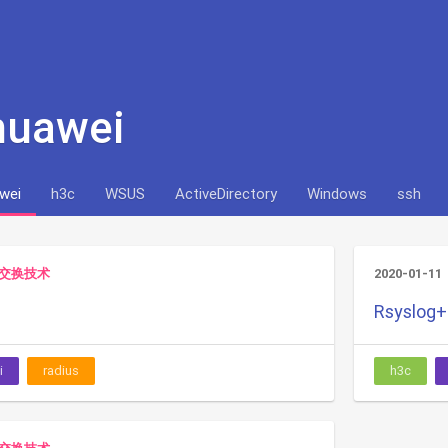
huawei
wei
h3c
WSUS
ActiveDirectory
Windows
ssh
交换技术
2020-01-11
Rsyslo
i
radius
h3c