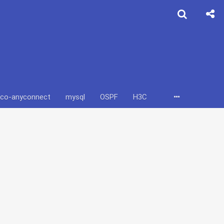
sco-anyconnect
mysql
OSPF
H3C
计算机网络
op