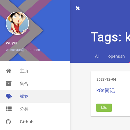
Tags: 
wuyun
wuooyun@sina.com
All
openssh
主页
2023-12-04
集合
k8s简记
标签
k8s
分类
Github