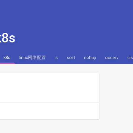
k8s
k8s
linux网络配置
ls
sort
nohup
ocserv
ci